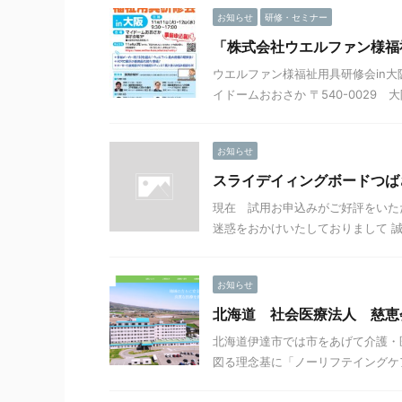
お知らせ
研修・セミナー
「株式会社ウエルファン様福
ウエルファン様福祉用具研修会in大阪に
イドームおおさか 〒540-0029 大阪市
お知らせ
スライデイィングボードつば
現在 試用お申込みがご好評をいた
迷惑をおかけいたしておりまして 誠
お知らせ
北海道 社会医療法人 慈恵
北海道伊達市では市をあげて介護・
図る理念基に「ノーリフテイングケア