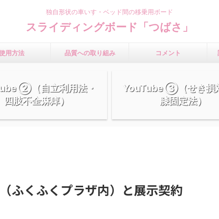
独自形状の車いす・ベッド間の移乗用ボード
スライディングボード「つばさ」
使用方法
品質への取り組み
コメント
Tube ②（自立利用法・
YouTube ③（せき
四肢不全麻痺）
膝固定法）
（ふくふくプラザ内）と展示契約