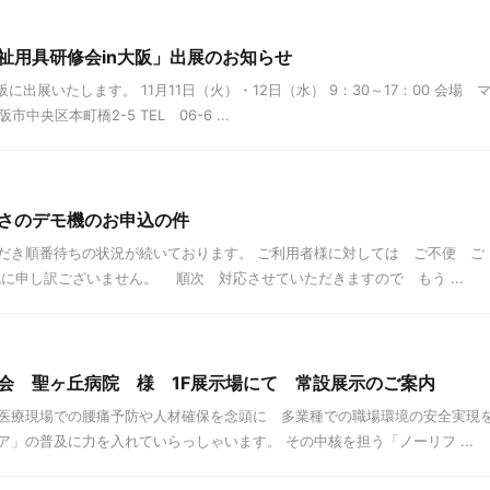
祉用具研修会in大阪」出展のお知らせ
出展いたします。 11月11日（火）・12日（水） 9：30～17：00 会場 
中央区本町橋2-5 TEL 06-6 ...
さのデモ機のお申込の件
だき順番待ちの状況が続いております。 ご利用者様に対しては ご不便 ご
に申し訳ございません。 順次 対応させていただきますので もう ...
会 聖ヶ丘病院 様 1F展示場にて 常設展示のご案内
医療現場での腰痛予防や人材確保を念頭に 多業種での職場環境の安全実現
」の普及に力を入れていらっしゃいます。 その中核を担う「ノーリフ ...