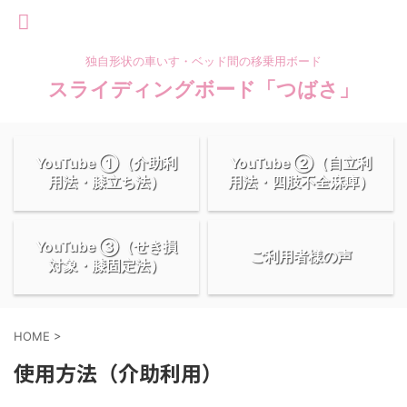
独自形状の車いす・ベッド間の移乗用ボード
スライディングボード「つばさ」
YouTube ①（介助利
YouTube ②（自立利
用法・膝立ち法）
用法・四肢不全麻痺）
YouTube ③（せき損
ご利用者様の声
対象・膝固定法）
HOME
>
使用方法（介助利用）