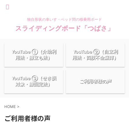
独自形状の車いす・ベッド間の移乗用ボード
スライディングボード「つばさ」
YouTube ①（介助利
YouTube ②（自立利
用法・膝立ち法）
用法・四肢不全麻痺）
YouTube ③（せき損
ご利用者様の声
対象・膝固定法）
HOME
>
ご利用者様の声