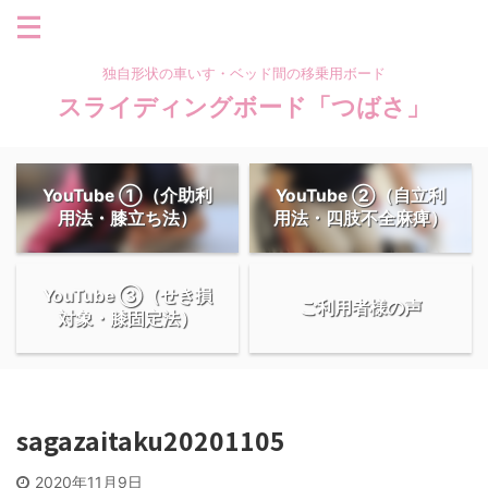
独自形状の車いす・ベッド間の移乗用ボード
スライディングボード「つばさ」
YouTube ①（介助利
YouTube ②（自立利
用法・膝立ち法）
用法・四肢不全麻痺）
YouTube ③（せき損
ご利用者様の声
対象・膝固定法）
sagazaitaku20201105
2020年11月9日