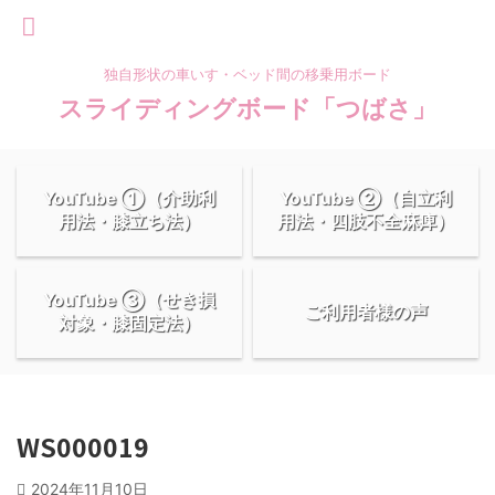
独自形状の車いす・ベッド間の移乗用ボード
スライディングボード「つばさ」
YouTube ①（介助利
YouTube ②（自立利
用法・膝立ち法）
用法・四肢不全麻痺）
YouTube ③（せき損
ご利用者様の声
対象・膝固定法）
WS000019
2024年11月10日