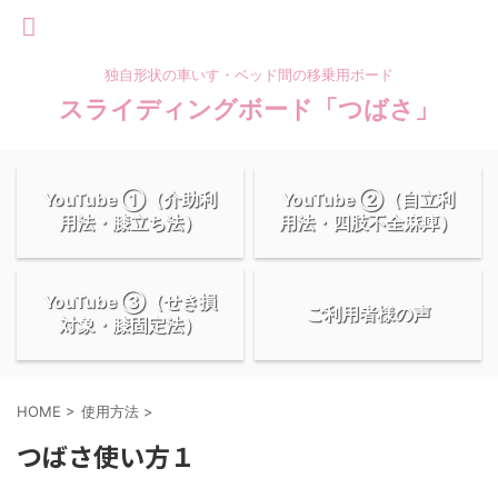
独自形状の車いす・ベッド間の移乗用ボード
スライディングボード「つばさ」
YouTube ①（介助利
YouTube ②（自立利
用法・膝立ち法）
用法・四肢不全麻痺）
YouTube ③（せき損
ご利用者様の声
対象・膝固定法）
HOME
>
使用方法
>
つばさ使い方１