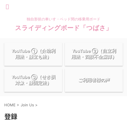
独自形状の車いす・ベッド間の移乗用ボード
スライディングボード「つばさ」
YouTube ①（介助利
YouTube ②（自立利
用法・膝立ち法）
用法・四肢不全麻痺）
YouTube ③（せき損
ご利用者様の声
対象・膝固定法）
HOME
>
Join Us
>
登録