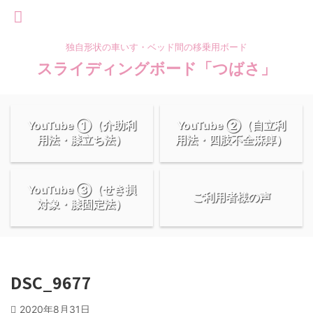
独自形状の車いす・ベッド間の移乗用ボード
スライディングボード「つばさ」
YouTube ①（介助利
YouTube ②（自立利
用法・膝立ち法）
用法・四肢不全麻痺）
YouTube ③（せき損
ご利用者様の声
対象・膝固定法）
DSC_9677
2020年8月31日