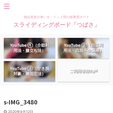
独自形状の車いす・ベッド間の移乗用ボード
スライディングボード「つばさ」
YouTube ①（介助利
YouTube ②（自立利
用法・膝立ち法）
用法・四肢不全麻痺）
YouTube ③（せき損
ご利用者様の声
対象・膝固定法）
s-IMG_3480
2020年9月12日