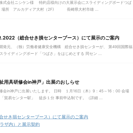
：00 株式会社ニシケン様 特約店様向けの大展示会にスライディングボードつば
 場所 アルカディア大村（2F) 長崎県大村市雄 ...
.R.2022（総合せき損センターブース）にて展示のご案内
開発元、（独）労働者健康安全機構 総合せき損センターが、 第49回国際福
され、スライディングボード「つばさ」をはじめとする 同セン ...
祉用具研修会in神戸」出展のおしらせ
会in神戸に出展いたします。 日時 １月16日（木）9：45～16：00 会場
「貿易センター駅」 徒歩１分 事前申込制です。（詳細 ...
22（総合せき損センターブース）にて展示のご案内
ラザ内）と展示契約