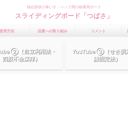
独自形状の車いす・ベッド間の移乗用ボード
スライディングボード「つばさ」
使用方法
品質への取り組み
コメント
Tube ②（自立利用法・
YouTube ③（せき
四肢不全麻痺）
膝固定法）