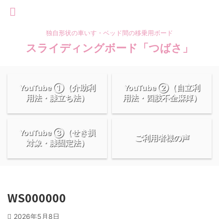
独自形状の車いす・ベッド間の移乗用ボード
スライディングボード「つばさ」
YouTube ①（介助利
YouTube ②（自立利
用法・膝立ち法）
用法・四肢不全麻痺）
YouTube ③（せき損
ご利用者様の声
対象・膝固定法）
WS000000
2026年5月8日