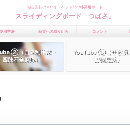
独自形状の車いす・ベッド間の移乗用ボード
スライディングボード「つばさ」
使用方法
品質への取り組み
コメント
Tube ②（自立利用法・
YouTube ③（せき
四肢不全麻痺）
膝固定法）
）