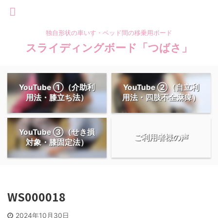
独自形状の車いす・ベッド間の移乗用ボード
スライディングボード「つばさ」
YouTube ①（介助利
YouTube ②（自立利
用法・膝立ち法）
用法・四肢不全麻痺）
YouTube ③（せき損
ご利用者様の声
対象・膝固定法）
WS000018
2024年10月30日