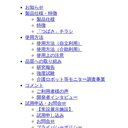
お知らせ
製品仕様・特徴
製品仕様
特徴
「つばさ」チラシ
使用方法
使用方法（自立利用）
使用方法（介助利用）
使用上の注意
品質への取り組み
研究報告
強度試験
介護ロボット等モニター調査事業
コメント
ご利用者様の声
開発者インタビュー
試用申込・お問合せ
【常設展示施設】
試用申し込み
お問合せ
プライバシーポリシー