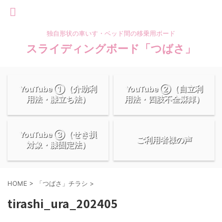
独自形状の車いす・ベッド間の移乗用ボード
スライディングボード「つばさ」
YouTube ①（介助利
YouTube ②（自立利
用法・膝立ち法）
用法・四肢不全麻痺）
YouTube ③（せき損
ご利用者様の声
対象・膝固定法）
HOME
>
「つばさ」チラシ
>
tirashi_ura_202405